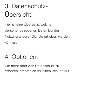
3. Datenschutz-
Übersicht:
Hier ist eine Übersicht, welche
personenbezogenen Daten bei der
Nutzung unserer Dienste erhoben werden
können.
4. Optionen:
Um mehr über den Datenschutz zu
erfahren, empfehlen wir einen Besuch auf
unserer Datenschutzseite oder die
Kontaktaufnahme mit unserem
Datenschutzbeauftragten. Dort können Sie
auch Ihre Datenschutzeinstellungen ändern
oder Ihre Einwilligung zur Verarbeitung
Ihrer personenbezogenen Daten
widerrufen.