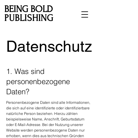
BEING BOLD
PUBLISHING
Datenschutz
1. Was sind
personenbezogene
Daten?
Personenbezogene Daten sind alle Informationen,
die sich auf eine identifizierte oder identifizierbare
natürliche Person beziehen. Hierzu zählen
beispielsweise Name, Anschrift, Geburtsdatum
oder E-Mail-Adresse. Bei der Nutzung unserer
Website werden personenbezogene Daten nur
erhoben, wenn dies aus technischen Gründen